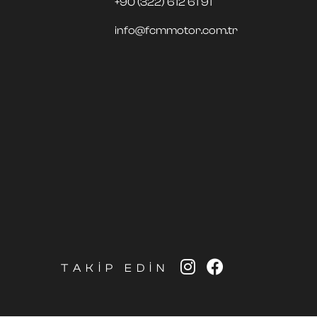
+90 (322) 612 61 91
info@fcmmotor.com.tr
TAKİP EDİN