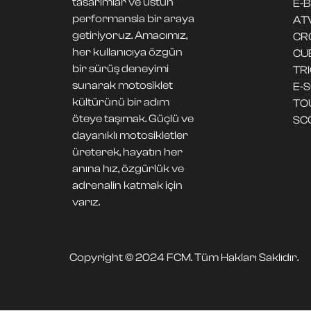
tasarımlar ve üstün
E-B
performansla bir araya
AT
getiriyoruz. Amacımız,
CR
her kullanıcıya özgün
CU
bir sürüş deneyimi
TR
sunarak motosiklet
E-
kültürünü bir adım
TO
öteye taşımak. Güçlü ve
SC
dayanıklı motosikletler
üreterek, hayatın her
anına hız, özgürlük ve
adrenalin katmak için
varız.
Copyright © 2024 FCM. Tüm Hakları Saklıdır.