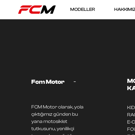
MODELLER
HAKKIMI
-
M
Fcm Motor
K
FCM Motor olarak, yola
KI
çıktığımız günden bu
RA
yana motosiklet
E-
tutkusunu, yenilikçi
FO