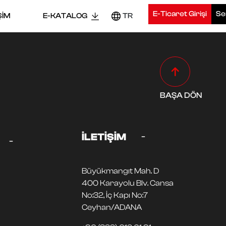
E-Ticaret Girişi
Ser
ŞİM
E-KATALOG
TR
BAŞA DÖN
-
İLETİŞİM
-
Büyükmangıt Mah. D
400 Karayolu Blv. Cansa
No:32, İç Kapı No:7
Ceyhan/ADANA