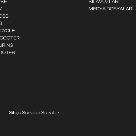
IKE
KILAVUZLARI
V
MEDYA DOSYALARI
OSS
B
ICYCLE
SCOOTER
URING
OOTER
Sıkça Sorulan Sorular