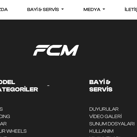
ZDA
BAYİ & SERVİS
MEDYA
İLETİ
ODEL
BAYİ &
-
ATEGORİLER
SERVİS
DS
DUYURULAR
CING
VİDEO GALERİ
CAR
SUNUM DOSYALARI
UR WHEELS
KULLANIM