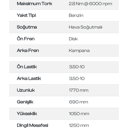
Maksimum Tork
2.8 Nm @ 6000 rpm
Yakıt Tipi
Benzin
Soğutma
Hava Soğutmalı
Ön Fren
Disk
Arka Fren
Kampana
Ön Lastik
3.50-10
Arka Lastik
3.50-10
Uzunluk
1770 mm
Genişlik
690 mm
Yükseklik
1050 mm
Dingil Mesafesi
1250 mm