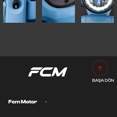
BAŞA DÖN
-
Fcm Motor