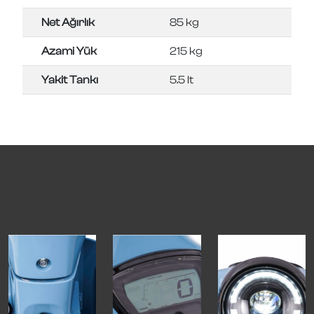
Net Ağırlık
85 kg
Azami Yük
215 kg
Yakit Tankı
5.5 lt