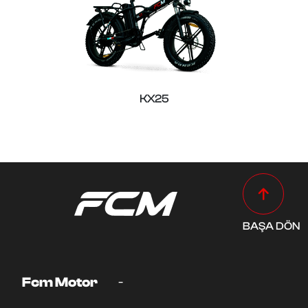
KX25
BAŞA DÖN
-
Fcm Motor