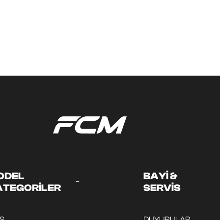
ODEL
BAYİ &
-
ATEGORİLER
SERVİS
DS
DUYURULAR