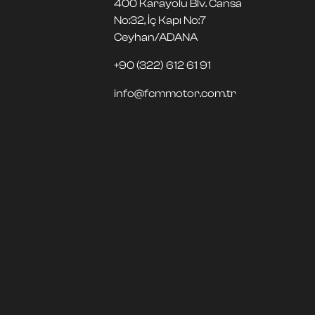
400 Karayolu Blv. Cansa
No:32, İç Kapı No:7
Ceyhan/ADANA
+90 (322) 612 61 91
info@fcmmotor.com.tr