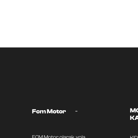
-
M
Fcm Motor
K
FCM Motor olarak, yola
KI