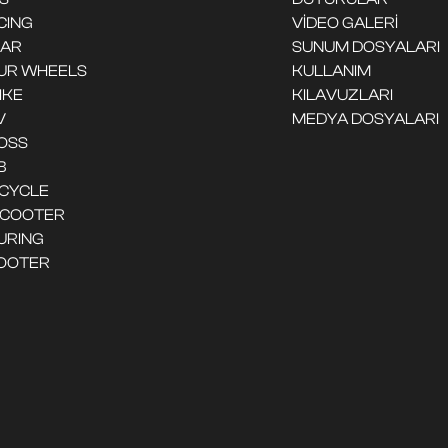
CING
VİDEO GALERİ
CAR
SUNUM DOSYALARI
UR WHEELS
KULLANIM
IKE
KILAVUZLARI
V
MEDYA DOSYALARI
OSS
B
ICYCLE
SCOOTER
URING
OOTER