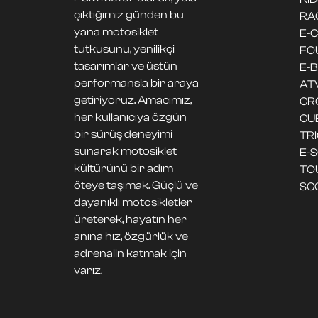
çıktığımız günden bu
RA
yana motosiklet
E-
tutkusunu, yenilikçi
FO
tasarımlar ve üstün
E-B
performansla bir araya
AT
getiriyoruz. Amacımız,
CR
her kullanıcıya özgün
CU
bir sürüş deneyimi
TR
sunarak motosiklet
E-
kültürünü bir adım
TO
öteye taşımak. Güçlü ve
SC
dayanıklı motosikletler
üreterek, hayatın her
anına hız, özgürlük ve
adrenalin katmak için
varız.