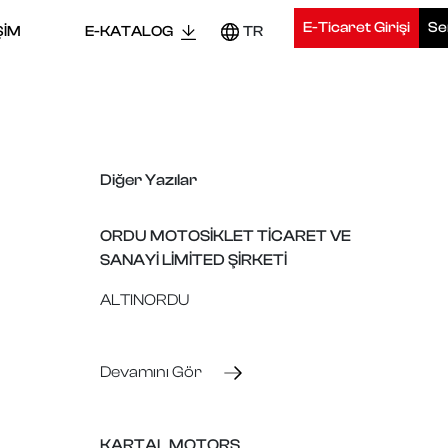
E-Ticaret Girişi
Ser
ŞİM
E-KATALOG
TR
Diğer Yazılar
ORDU MOTOSİKLET TİCARET VE
SANAYİ LİMİTED ŞİRKETİ
ALTINORDU
Devamını Gör
KARTAL MOTORS