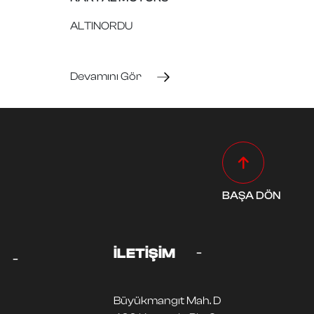
ALTINORDU
Devamını Gör
BAŞA DÖN
-
İLETİŞİM
-
Büyükmangıt Mah. D