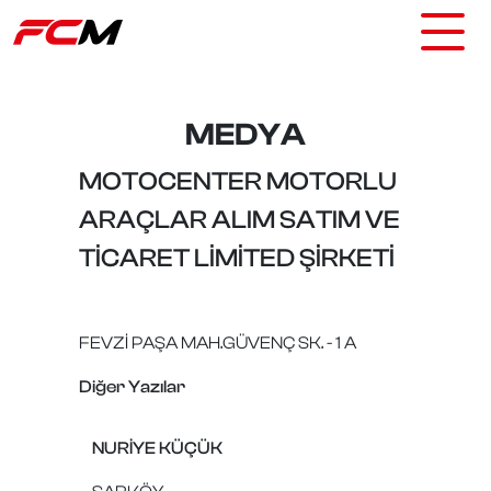
MEDYA
MOTOCENTER MOTORLU
ARAÇLAR ALIM SATIM VE
TİCARET LİMİTED ŞİRKETİ
FEVZİ PAŞA MAH.GÜVENÇ SK. - 1 A
Diğer Yazılar
NURİYE KÜÇÜK